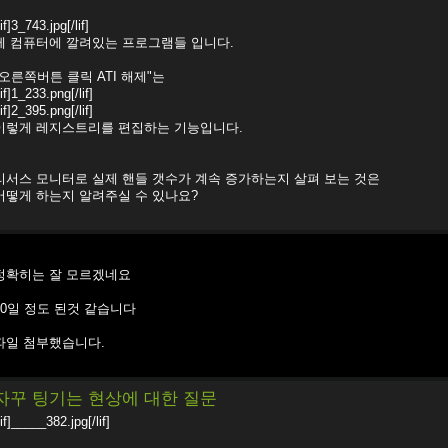
lif]3_743.jpg[/lif]
제 컴퓨터에 깔려있는 프로그램들 입니다.
"오른쪽버튼 클릭 ATI 해제"는
lif]1_233.png[/lif]
lif]2_395.png[/lif]
이렇게 레지스트리를 편집하는 기능입니다.
리서스 모니터로 실제 핸들 갯수가 계속 증가하는지 살펴 보는 것은
어떻게 하는지 알려주실 수 있나요?
정확히는 잘 모르겠네요
10일 정도 된것 같습니다
파일 첨부했습니다.
자꾸 팅기는 현상에 대한 질문
lif]_____382.jpg[/lif]