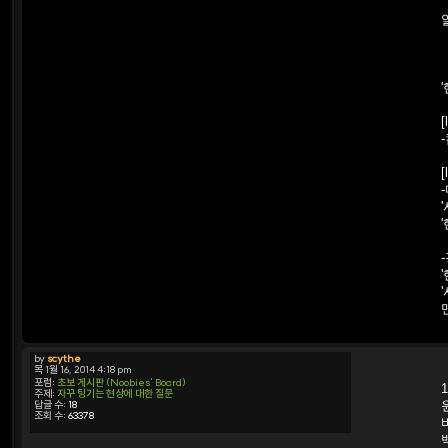
[
[
by
scythe
목 1월 16, 2014 4:18 pm
포럼:
초보 게시판 (Noobies' Board)
주제:
자꾸 팅기는 현상에 대한 질문
답글 수:
18
조회 수:
63378