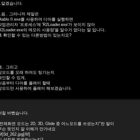
0.알겠습니다.
1.음.. 그러니까 제말은
Diablo II.exe를 사용하여 디아를 실행하면
작업관리자 '프로세스'에 'R2Loader.exe'가 보이지 않아
'R2Loader.exe의 메모리 사용량'을 알수가 없다는 말 입니다.
혹 확인할 수 있는 다른방법이 있는지요?
에.. 그리고
창모드를 오래 하여도 팅기는지
확인할 수 있게,
다음부터 디아를 플레이 할때
창모드만 사용하여 플레이 해보겠습니다.
며칠 바빴습니다.
"전체화면 모드는 2D, 3D, Glide 중 어느모드를 쓰셨는지"란 말이
무슨 뜻인지 잘 이해가 안가네요
lif]3d_262.jpg[/lif]
이 설정을 말씀하시는지?