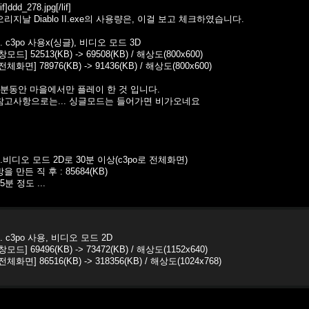
lif]ddd_278.jpg[/lif]
오리지날 Diablo II.exe의 사용량은, 이걸 보고 체크하였습니다.
1. c3po 사용x(싱글), 비디오 모드 3D
[창모드] 52513(KB) -> 69508(KB) / 해상도(800x600)
[전체화면] 78976(KB) -> 91436(KB) / 해상도(800x600)
5분동안 마을에서만 플레이 한 것 입니다.
참고사항으로는... 싱글모드는 들어가면 비가오네요
0.비디오 모드 2D로 30분 이상(c3po로 전체화면)
방을 만든 직 후 : 85684(KB)
35분 정도 ...
0. c3po 사용, 비디오 모드 2D
[창모드] 69496(KB) -> 73472(KB) / 해상도(1152x640)
[전체화면] 86516(KB) -> 318356(KB) / 해상도(1024x768)