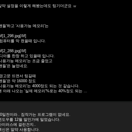
알약 설정을 이렇게 해봤는데도 팅기더군요 ㅠ
'핸들'하고 '사용가능 메모리'는
lif]1_298.jpg[/lif]
-컴퓨터를 막 켰을때 입니다.
lif]2_288.jpg[/lif]
-디아를 한창 하고 있을때 입니다.
'사용가능 메모리'는 조금 줄었고
'핸들'은 늘었네요.
-경고문 뜨면서 팅길때
'핸들'은 약 16000 정도
'사용가능 메모리'는 4000정도 되는 것 같습니다.
맨 아래 나오는 '실제 메모리'%로는 40%정도 되는 ...
10일전이라.. 짐작가는 프로그램이 없네요.
윈도우를 12월 말인가에 밀었습니다.
바이러스에 걸린건지..
백신은 알약 사용합니다.