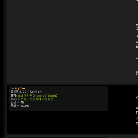
by
scythe
토 1월 18, 2014 12:49 am
포럼:
초보 게시판 (Noobies' Board)
주제:
자꾸 팅기는 현상에 대한 질문
답글 수:
18
조회 수:
63378