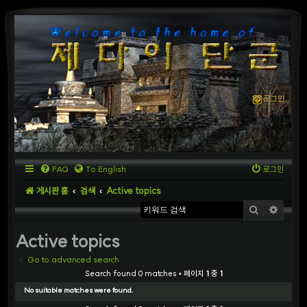
로그인
FAQ
To English
로그인
게시판 홈
검색
Active topics
검색
상세
Active topics
Go to advanced search
Search found 0 matches • 페이지
1
중
1
No suitable matches were found.