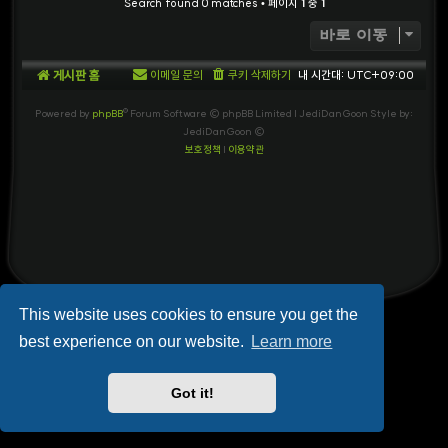
Search found 0 matches • 페이지
1
중
1
바로 이동
게시판 홈
이메일 문의
쿠키 삭제하기
내 시간대:
UTC+09:00
Powered by
phpBB
® Forum Software © phpBB Limited
| JediDanGoon Style by:
JediDanGoon ©
보호정책
|
이용약관
This website uses cookies to ensure you get the
best experience on our website.
Learn more
Got it!