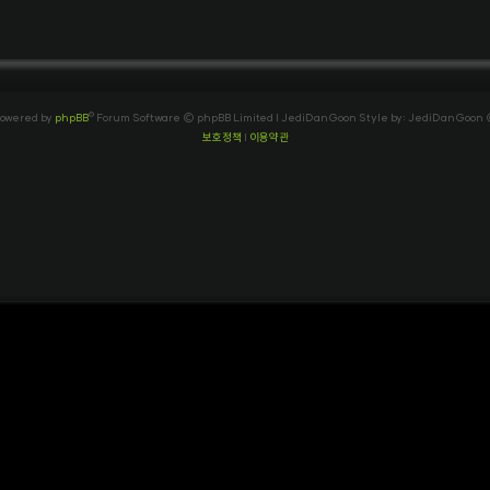
owered by
phpBB
® Forum Software © phpBB Limited
| JediDanGoon Style by: JediDanGoon
보호정책
|
이용약관