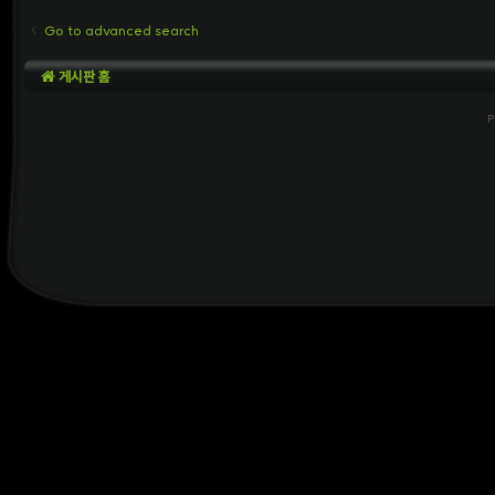
Go to advanced search
게시판 홈
P