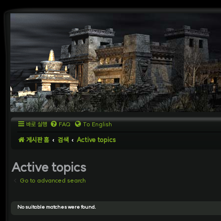
바로 실행
FAQ
To English
게시판 홈
검색
Active topics
Active topics
Go to advanced search
No suitable matches were found.