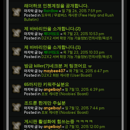
래더하코 인첸계정을 공개합니다.
마지막 글 by
RainBow
«
일 7월 26, 2015 7:59 pm
Posted in
도우미 / 무료버스 게시판 (Free Help and Rush
Bulletin)
제 바바리안을 소개합니다.(2)
마지막 글 by
제다이도도
«
목 7월 23, 2015 10:53 pm
Posted in
D2X2 서버 확장 기능 기술정보/건의사항/육성기
제 바바리안을 소개합니다.(1)
마지막 글 by
제다이도도
«
목 7월 23, 2015 10:33 pm
Posted in
D2X2 서버 확장 기능 기술정보/건의사항/육성기
방금 killer(?)네크분 저 팅겻어요 ㅠ
마지막 글 by
maybee407
«
화 7월 14, 2015 6:47 pm
Posted in
D2X2 회원 게시판 (User Board)
65까지만 키워주실분요
마지막 글 by
angelboy1
«
월 7월 13, 2015 4:39 pm
Posted in
초보 게시판 (Noobies' Board)
조드룬 한개만 주실분
마지막 글 by
angelboy1
«
일 7월 12, 2015 7:44 pm
Posted in
초보 게시판 (Noobies' Board)
게시판 활성화에 힘쓰는중 ㅋㅋㅋㅋ
마지막 글 by
angelboy1
«
금 7월 10, 2015 12:00 pm