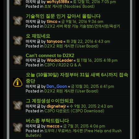
마지막 글 by
wo9cy5188x
«
토 12월 10, 2016 7:05 pm
Posted in
초보 게시판 (Noobies' Board)
기술적인 질문 인거 같아서 올립니다
마지막 글 by
tlmco
«
금 9월 16, 2016 9:36 am
Posted in
D2X2 서버 확장 기능 기술정보/건의사항/육성기
오 재밌네요
마지막 글 by
tanyooa
«
화 3월 22, 2016 4:43 am
Posted in
D2X2 회원 게시판 (User Board)
Can't connect to D2X2
마지막 글 by
WackoLeader
«
월 11월 16, 2015 4:18 pm
Posted in
C3PO / R2D2 Q & A
오늘 (10월30일) 자정부터 31일 새벽 6시까지 접속
중단
마지막 글 by
Dan_Goon
«
금 10월 30, 2015 6:41 pm
Posted in
D2X2 회원 게시판 (User Board)
그 계정생성ㅇ이안되요
마지막 글 by
dkgnehwjr
«
수 9월 30, 2015 2:43 am
Posted in
C3PO 다운로드 (C3PO Download)
버스좀 부탁드립니다
마지막 글 by
mecca
«
금 7월 31, 2015 4:06 pm
Posted in
도우미 / 무료버스 게시판 (Free Help and Rush
Bulletin)