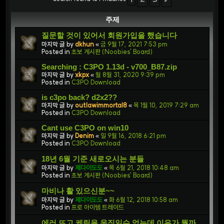
주제
질문할 것이 있어서 회원가입을 했습니다
마지막 글 by
dkhun
«
금 9월 17, 2021 7:53 pm
Posted in
초보 게시판 (Noobies' Board)
Searching : C3PO 1.13d - v700_B87.zip
마지막 글 by
xkpx
«
월 8월 31, 2020 9:39 pm
Posted in
C3PO Download
is c3po back? d2x2??
마지막 글 by
outlawimmortal8
«
목 1월 10, 2019 7:29 am
Posted in
C3PO Download
Cant use C3PO on win10
마지막 글 by
Denim
«
일 9월 16, 2018 6:21 pm
Posted in
C3PO Download
18년 6월 기준 새로오시는 분들
마지막 글 by
제다이도도
«
목 6월 21, 2018 10:48 am
Posted in
초보 게시판 (Noobies' Board)
마비나 활 있으신분~~
마지막 글 by
제다이도도
«
화 6월 12, 2018 10:58 am
Posted in
프로 아이템 트레이드
에러 뜨고 케릭을 움직일수 없는데 이유가 뭘까