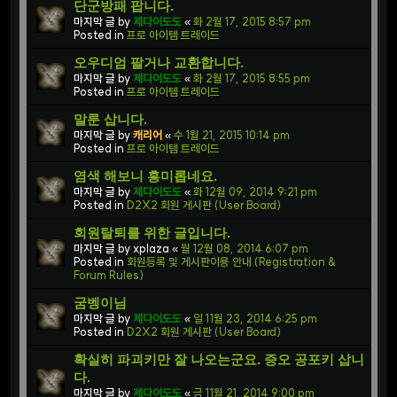
단군방패 팝니다.
마지막 글 by
제다이도도
«
화 2월 17, 2015 8:57 pm
Posted in
프로 아이템 트레이드
오우디엄 팔거나 교환합니다.
마지막 글 by
제다이도도
«
화 2월 17, 2015 8:55 pm
Posted in
프로 아이템 트레이드
말룬 삽니다.
마지막 글 by
캐리어
«
수 1월 21, 2015 10:14 pm
Posted in
프로 아이템 트레이드
염색 해보니 흥미롭네요.
마지막 글 by
제다이도도
«
화 12월 09, 2014 9:21 pm
Posted in
D2X2 회원 게시판 (User Board)
회원탈퇴를 위한 글입니다.
마지막 글 by
xplaza
«
월 12월 08, 2014 6:07 pm
Posted in
회원등록 및 게시판이용 안내 (Registration &
Forum Rules)
굼벵이님
마지막 글 by
제다이도도
«
일 11월 23, 2014 6:25 pm
Posted in
D2X2 회원 게시판 (User Board)
확실히 파괴키만 잘 나오는군요. 증오 공포키 삽니
다.
마지막 글 by
제다이도도
«
금 11월 21, 2014 9:00 pm