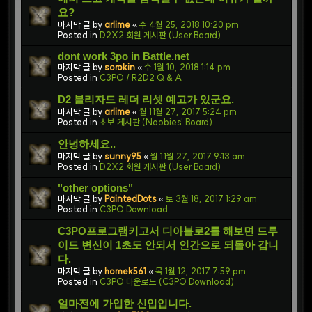
요?
마지막 글 by
arlime
«
수 4월 25, 2018 10:20 pm
Posted in
D2X2 회원 게시판 (User Board)
dont work 3po in Battle.net
마지막 글 by
sorokin
«
수 1월 10, 2018 1:14 pm
Posted in
C3PO / R2D2 Q & A
D2 블리자드 레더 리셋 예고가 있군요.
마지막 글 by
arlime
«
월 11월 27, 2017 5:24 pm
Posted in
초보 게시판 (Noobies' Board)
안녕하세요..
마지막 글 by
sunny95
«
월 11월 27, 2017 9:13 am
Posted in
D2X2 회원 게시판 (User Board)
"other options"
마지막 글 by
PaintedDots
«
토 3월 18, 2017 1:29 am
Posted in
C3PO Download
C3PO프로그램키고서 디아블로2를 해보면 드루
이드 변신이 1초도 안되서 인간으로 되돌아 갑니
다.
마지막 글 by
homek561
«
목 1월 12, 2017 7:59 pm
Posted in
C3PO 다운로드 (C3PO Download)
얼마전에 가입한 신입입니다.