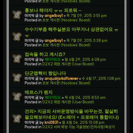
Posted in
초보 게시판 (Noobies' Board)
홍보나 해야지 ㅠㅠ 외로워 --
마지막 글 by
angelboy1
«
목 7월 09, 2015 3:55 pm
Posted in
초보 게시판 (Noobies' Board)
수수기부좀 해주실분요 아무거나 상관없어요 ㅠ
ㅠ
마지막 글 by
angelboy1
«
목 7월 09, 2015 3:38 pm
Posted in
초보 게시판 (Noobies' Board)
접속들 하고 계시죠?
마지막 글 by
제다이도도
«
월 6월 29, 2015 4:08 pm
Posted in
D2X2 회원 게시판 (User Board)
단군맵핵이 짱입니다
마지막 글 by
anqudrjsrkdforever
«
수 6월 17, 2015 1:08 pm
Posted in
초보 게시판 (Noobies' Board)
메르스가 뭔지
마지막 글 by
제다이도도
«
목 6월 04, 2015 8:50 am
Posted in
D2X2 회원 게시판 (User Board)
건의> 지금의 서버운영방식을 바꾸는것. 절실히
필요해보이네요/ (Ex:레더 + 프로레더 통합이나)
마지막 글 by
kni0831
«
월 4월 06, 2015 10:08 pm
Posted in
D2X2 서버 확장 기능 기술정보/건의사항/육성기