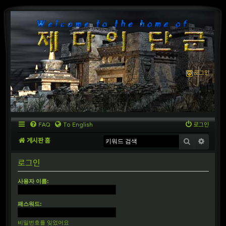
로그인
FAQ
To English
로그인
게시판 홈
검색
상세
로그인
사용자 이름:
패스워드:
비밀번호를 잊었어요