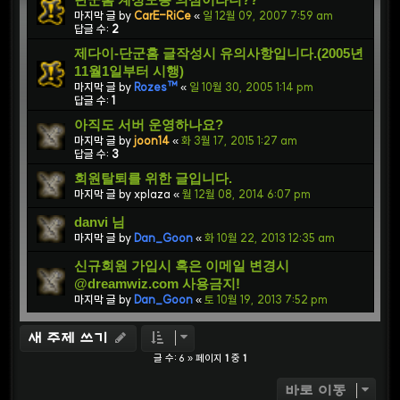
마지막 글 by
CarE-RiCe
«
일 12월 09, 2007 7:59 am
답글 수:
2
제다이-단군홈 글작성시 유의사항입니다.(2005년
11월1일부터 시행)
마지막 글 by
Rozes™
«
일 10월 30, 2005 1:14 pm
답글 수:
1
아직도 서버 운영하나요?
마지막 글 by
joon14
«
화 3월 17, 2015 1:27 am
답글 수:
3
회원탈퇴를 위한 글입니다.
마지막 글 by
xplaza
«
월 12월 08, 2014 6:07 pm
danvi 님
마지막 글 by
Dan_Goon
«
화 10월 22, 2013 12:35 am
신규회원 가입시 혹은 이메일 변경시
@dreamwiz.com 사용금지!
마지막 글 by
Dan_Goon
«
토 10월 19, 2013 7:52 pm
새 주제 쓰기
글 수: 6 » 페이지
1
중
1
바로 이동