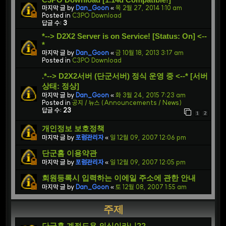
마지막 글 by
Dan_Goon
«
목 2월 27, 2014 1:10 am
Posted in
C3PO Download
답글 수:
3
*--> D2X2 Server is on Service! [Status: On] <--
*
마지막 글 by
Dan_Goon
«
금 10월 18, 2013 3:17 am
Posted in
C3PO Download
.*--> D2X2서버 (단군서버) 정식 운영 중 <--* [서버
상태: 정상]
마지막 글 by
Dan_Goon
«
화 3월 24, 2015 7:23 am
Posted in
공지 / 뉴스 (Announcements / News)
답글 수:
23
1
2
개인정보 보호정책
마지막 글 by
포럼관리자
«
일 12월 09, 2007 12:06 pm
단군홈 이용약관
마지막 글 by
포럼관리자
«
일 12월 09, 2007 12:05 pm
회원등록시 입력하는 이에일 주소에 관한 안내
마지막 글 by
Dan_Goon
«
토 12월 08, 2007 1:55 am
주제
단군홈 계정도용 의심이라니??