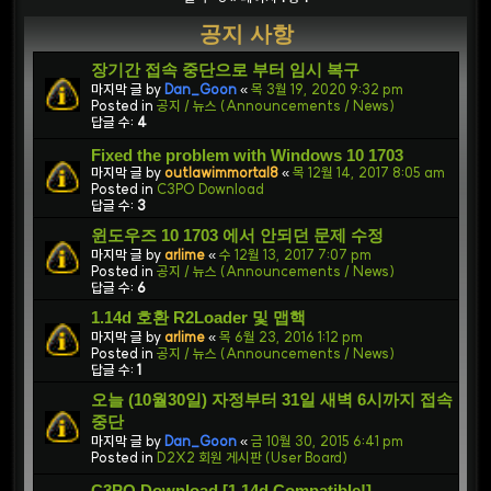
공지 사항
장기간 접속 중단으로 부터 임시 복구
마지막 글 by
Dan_Goon
«
목 3월 19, 2020 9:32 pm
Posted in
공지 / 뉴스 (Announcements / News)
답글 수:
4
Fixed the problem with Windows 10 1703
마지막 글 by
outlawimmortal8
«
목 12월 14, 2017 8:05 am
Posted in
C3PO Download
답글 수:
3
윈도우즈 10 1703 에서 안되던 문제 수정
마지막 글 by
arlime
«
수 12월 13, 2017 7:07 pm
Posted in
공지 / 뉴스 (Announcements / News)
답글 수:
6
1.14d 호환 R2Loader 및 맵핵
마지막 글 by
arlime
«
목 6월 23, 2016 1:12 pm
Posted in
공지 / 뉴스 (Announcements / News)
답글 수:
1
오늘 (10월30일) 자정부터 31일 새벽 6시까지 접속
중단
마지막 글 by
Dan_Goon
«
금 10월 30, 2015 6:41 pm
Posted in
D2X2 회원 게시판 (User Board)
C3PO Download [1.14d Compatible!]