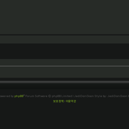
owered by
phpBB
® Forum Software © phpBB Limited
| JediDanGoon Style by: JediDanGoon
보호정책
|
이용약관