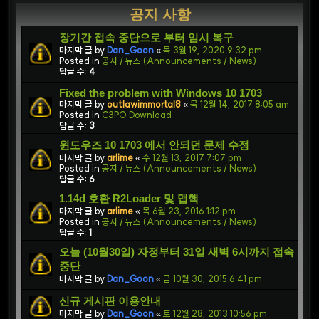
공지 사항
장기간 접속 중단으로 부터 임시 복구
마지막 글 by
Dan_Goon
«
목 3월 19, 2020 9:32 pm
Posted in
공지 / 뉴스 (Announcements / News)
답글 수:
4
Fixed the problem with Windows 10 1703
마지막 글 by
outlawimmortal8
«
목 12월 14, 2017 8:05 am
Posted in
C3PO Download
답글 수:
3
윈도우즈 10 1703 에서 안되던 문제 수정
마지막 글 by
arlime
«
수 12월 13, 2017 7:07 pm
Posted in
공지 / 뉴스 (Announcements / News)
답글 수:
6
1.14d 호환 R2Loader 및 맵핵
마지막 글 by
arlime
«
목 6월 23, 2016 1:12 pm
Posted in
공지 / 뉴스 (Announcements / News)
답글 수:
1
오늘 (10월30일) 자정부터 31일 새벽 6시까지 접속
중단
마지막 글 by
Dan_Goon
«
금 10월 30, 2015 6:41 pm
신규 게시판 이용안내
마지막 글 by
Dan_Goon
«
토 12월 28, 2013 10:56 pm