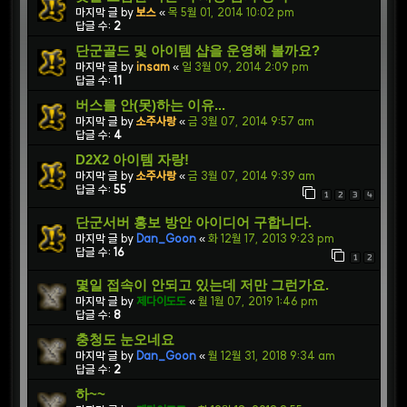
마지막 글 by
보스
«
목 5월 01, 2014 10:02 pm
답글 수:
2
단군골드 및 아이템 샵을 운영해 볼까요?
마지막 글 by
insam
«
일 3월 09, 2014 2:09 pm
답글 수:
11
버스를 안(못)하는 이유...
마지막 글 by
소주사랑
«
금 3월 07, 2014 9:57 am
답글 수:
4
D2X2 아이템 자랑!
마지막 글 by
소주사랑
«
금 3월 07, 2014 9:39 am
답글 수:
55
1
2
3
4
단군서버 홍보 방안 아이디어 구합니다.
마지막 글 by
Dan_Goon
«
화 12월 17, 2013 9:23 pm
답글 수:
16
1
2
몇일 접속이 안되고 있는데 저만 그런가요.
마지막 글 by
제다이도도
«
월 1월 07, 2019 1:46 pm
답글 수:
8
충청도 눈오네요
마지막 글 by
Dan_Goon
«
월 12월 31, 2018 9:34 am
답글 수:
2
하~~