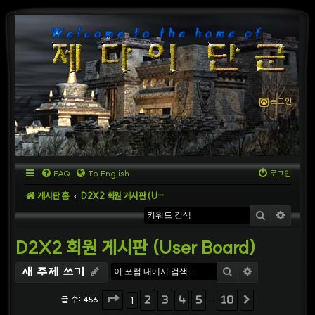
로그인
FAQ
To English
로그인
게시판 홈
D2X2 회원 게시판 (User Board)
검색
상세
D2X2 회원 게시판 (User Board)
검색
상세검색
새 주제 쓰기
페이지
2
10
3
중
4
1
5
10
글 수: 456
1
다음
…