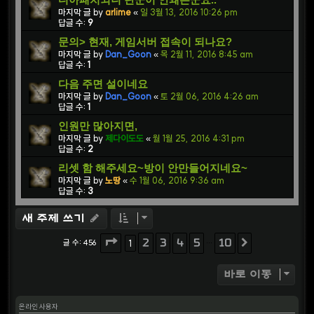
마지막 글 by
arlime
«
일 3월 13, 2016 10:26 pm
답글 수:
9
문의> 현재, 게임서버 접속이 되나요?
마지막 글 by
Dan_Goon
«
목 2월 11, 2016 8:45 am
답글 수:
1
다음 주면 설이네요
마지막 글 by
Dan_Goon
«
토 2월 06, 2016 4:26 am
답글 수:
1
인원만 많아지면,
마지막 글 by
제다이도도
«
월 1월 25, 2016 4:31 pm
답글 수:
2
리셋 함 해주세요~방이 안만들어지네요~
마지막 글 by
노땅
«
수 1월 06, 2016 9:36 am
답글 수:
3
새 주제 쓰기
페이지
2
10
3
중
4
1
5
10
글 수: 456
1
다음
…
바로 이동
온라인 사용자