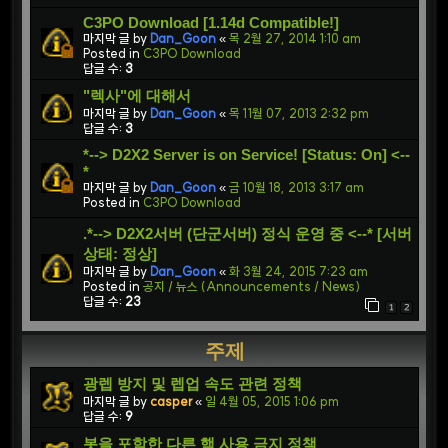
C3PO Download [1.14d Compatible!]
마지막 글 by
Dan_Goon
«
목 2월 27, 2014 1:10 am
Posted in
C3PO Download
답글 수:
3
"렉사"에 대해서
마지막 글 by
Dan_Goon
«
목 11월 07, 2013 2:32 pm
답글 수:
3
*--> D2X2 Server is on Service! [Status: On] <--
*
마지막 글 by
Dan_Goon
«
금 10월 18, 2013 3:17 am
Posted in
C3PO Download
.*--> D2X2서버 (단군서버) 정식 운영 중 <--* [서버
상태: 정상]
마지막 글 by
Dan_Goon
«
화 3월 24, 2015 7:23 am
Posted in
공지 / 뉴스 (Announcements / News)
답글 수:
23
1
2
주제
광렙 방지 및 렙업 속도 관련 정책
마지막 글 by
casper
«
일 4월 05, 2015 1:06 pm
답글 수:
9
봇을 포함한 다른 핵 사용 금지 정책