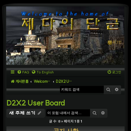
로그인
FAQ
To English
로그인
게시판 홈
Welcome to D2X2 Server
D2X2 User Board
검색
상세
D2X2 User Board
검색
상세검색
새 주제 쓰기
글 수: 8 » 페이지
1
중
1