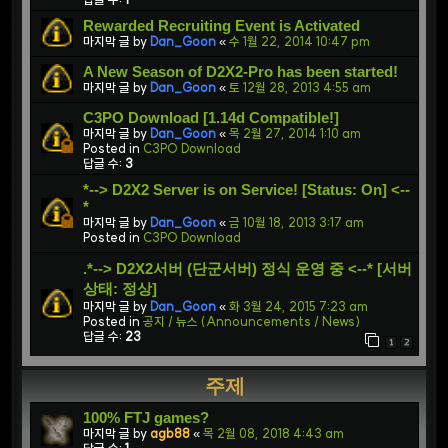
Rewarded Recruiting Event is Activated
마지막 글 by
Dan_Goon
«
수 1월 22, 2014 10:47 pm
A New Season of D2X2-Pro has been started!
마지막 글 by
Dan_Goon
«
토 12월 28, 2013 4:55 am
C3PO Download [1.14d Compatible!]
마지막 글 by
Dan_Goon
«
목 2월 27, 2014 1:10 am
Posted in
C3PO Download
답글 수:
3
*--> D2X2 Server is on Service! [Status: On] <--
*
마지막 글 by
Dan_Goon
«
금 10월 18, 2013 3:17 am
Posted in
C3PO Download
.*--> D2X2서버 (단군서버) 정식 운영 중 <--* [서버
상태: 정상]
마지막 글 by
Dan_Goon
«
화 3월 24, 2015 7:23 am
Posted in
공지 / 뉴스 (Announcements / News)
답글 수:
23
1
2
주제
100% FTJ games?
마지막 글 by
agb88
«
목 2월 08, 2018 4:43 am