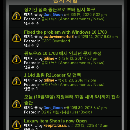
공지 사항
장기간 접속 중단으로 부터 임시 복구
마지막 글 by
Dan_Goon
«
목 3월 19, 2020 9:32 pm
Posted in
공지 / 뉴스 (Announcements / News)
답글 수:
4
Fixed the problem with Windows 10 1703
마지막 글 by
outlawimmortal8
«
목 12월 14, 2017 8:05 am
Posted in
C3PO Download
답글 수:
3
윈도우즈 10 1703 에서 안되던 문제 수정
마지막 글 by
arlime
«
수 12월 13, 2017 7:07 pm
Posted in
공지 / 뉴스 (Announcements / News)
답글 수:
6
1.14d 호환 R2Loader 및 맵핵
마지막 글 by
arlime
«
목 6월 23, 2016 1:12 pm
Posted in
공지 / 뉴스 (Announcements / News)
답글 수:
1
오늘 (10월30일) 자정부터 31일 새벽 6시까지 접속
중단
마지막 글 by
Dan_Goon
«
금 10월 30, 2015 6:41 pm
Posted in
D2X2 회원 게시판 (User Board)
Luxury Item Shop is now Open
마지막 글 by
keepitclassic
«
금 3월 13, 2015 6:13 am
답글 수:
1