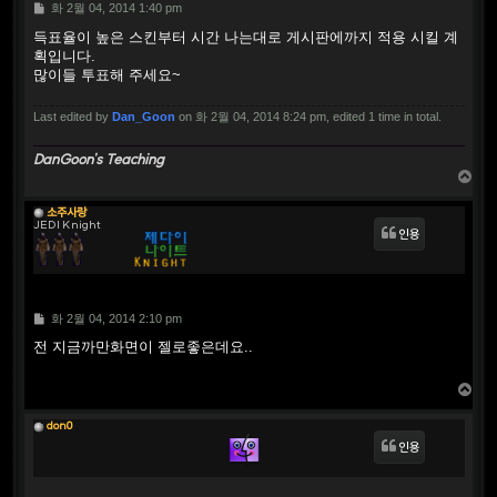
P
화 2월 04, 2014 1:40 pm
o
s
득표율이 높은 스킨부터 시간 나는대로 게시판에까지 적용 시킬 계
t
획입니다.
많이들 투표해 주세요~
Last edited by
Dan_Goon
on 화 2월 04, 2014 8:24 pm, edited 1 time in total.
DanGoon's Teaching
T
o
p
소주사랑
JEDI Knight
인용
P
화 2월 04, 2014 2:10 pm
o
s
전 지금까만화면이 젤로좋은데요..
t
T
o
p
don0
인용