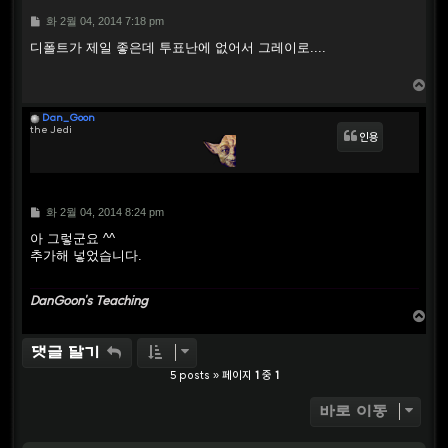
P
화 2월 04, 2014 7:18 pm
o
s
디폴트가 제일 좋은데 투표난에 없어서 그레이로....
t
T
o
p
Dan_Goon
the Jedi
인용
P
화 2월 04, 2014 8:24 pm
o
s
아 그렇군요 ^^
t
추가해 넣었습니다.
DanGoon's Teaching
T
o
p
댓글 달기
5 posts » 페이지
1
중
1
바로 이동