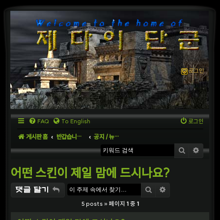
로그인
FAQ
To English
로그인
게시판 홈
반갑습니다 (Welcome to the World)
공지 / 뉴스 (Announcements / News)
검색
상세
어떤 스킨이 제일 맘에 드시나요?
검색
상세검색
댓글 달기
5 posts » 페이지
1
중
1