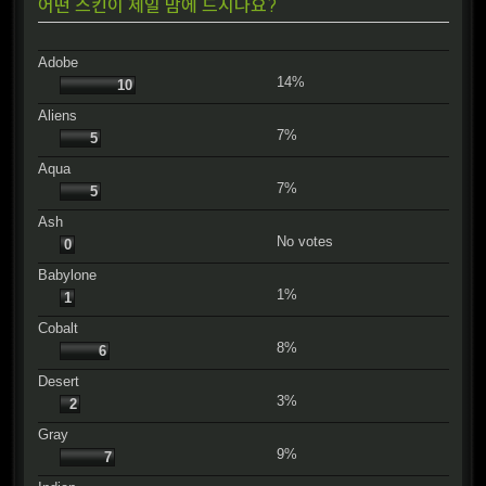
어떤 스킨이 제일 맘에 드시나요?
Adobe
14%
10
Aliens
7%
5
Aqua
7%
5
Ash
No votes
0
Babylone
1%
1
Cobalt
8%
6
Desert
3%
2
Gray
9%
7