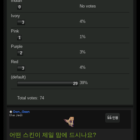
Indian
No votes
0
Ivory
4%
3
Pink
1%
1
Purple
3%
2
Red
4%
3
(default)
39%
29
Total votes:
74
Dan_Goon
the Jedi
인용
어떤 스킨이 제일 맘에 드시나요?