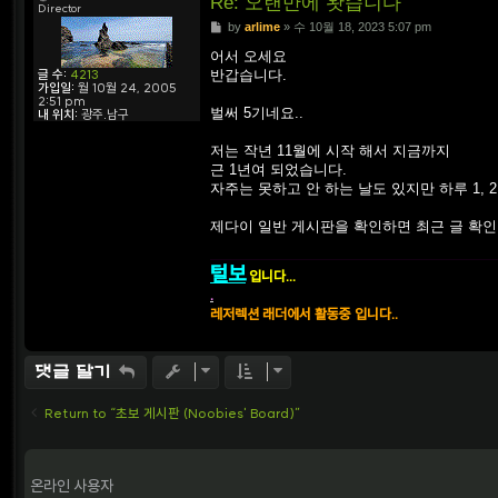
Re: 오랜만에 왓습니다
Director
P
by
arlime
»
수 10월 18, 2023 5:07 pm
o
s
어서 오세요
t
글 수:
4213
반갑습니다.
가입일:
월 10월 24, 2005
2:51 pm
벌써 5기네요..
내 위치:
광주.남구
저는 작년 11월에 시작 해서 지금까지
근 1년여 되었습니다.
자주는 못하고 안 하는 날도 있지만 하루 1, 
제다이 일반 게시판을 확인하면 최근 글 확인
털보
입니다...
.
레저렉션 래더에서 활동중 입니다..
댓글 달기
Return to “초보 게시판 (Noobies' Board)”
온라인 사용자