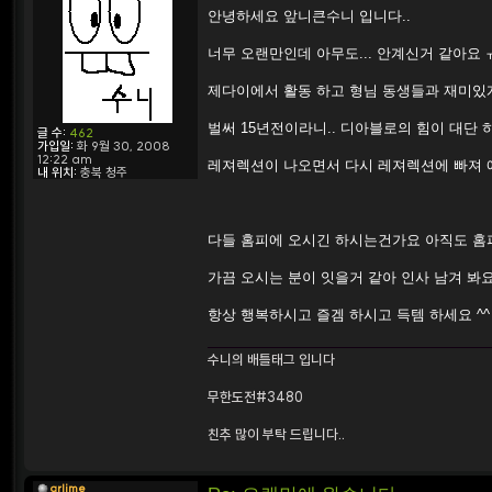
s
안녕하세요 앞니큰수니 입니다..
t
너무 오랜만인데 아무도... 안계신거 같아요 ㅠ
제다이에서 활동 하고 형님 동생들과 재미있
벌써 15년전이라니.. 디아블로의 힘이 대단 
글 수:
462
가입일:
화 9월 30, 2008
12:22 am
레져렉션이 나오면서 다시 레져렉션에 빠져 예
내 위치:
충북 청주
다들 홈피에 오시긴 하시는건가요 아직도 홈
가끔 오시는 분이 잇을거 같아 인사 남겨 봐
항상 행복하시고 즐겜 하시고 득템 하세요 ^^
수니의 배틀태그 입니다
무한도전#3480
친추 많이 부탁 드립니다..
arlime