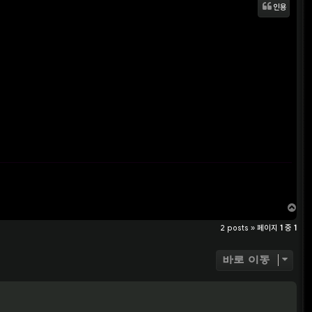
인용
T
o
2 posts » 페이지
1
중
1
p
바로 이동