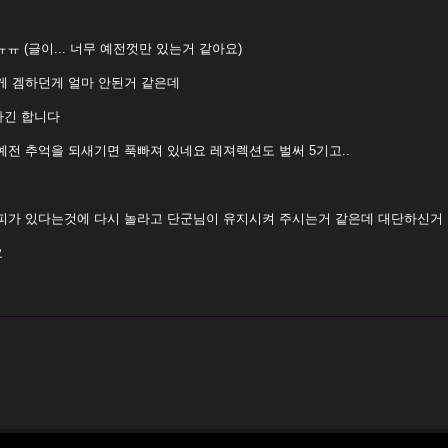
ㅠ (글이... 너무 예전껏만 있는거 같아요)
게 겜하던게 얼마 안된거 같은데
하긴 합니다
전 추억을 되새기면 푹빠져 있네요 레져렉션도 벌써 5기고..
피가 있다는것에 다시 놀라고 단군님이 유지시켜 주시는거 같은데 대단하신거
요