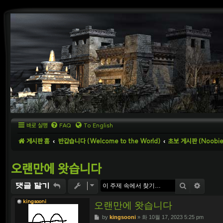
바로 실행
FAQ
To English
게시판 홈
반갑습니다 (Welcome to the World)
초보 게시판 (Noobies
오랜만에 왓습니다
검색
상세
댓글 달기
kingsooni
오랜만에 왓습니다
P
by
kingsooni
»
화 10월 17, 2023 5:25 pm
o