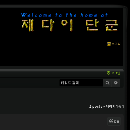
로그인
로그인
검색
상세
2 posts » 페이지
1
중
1
인용