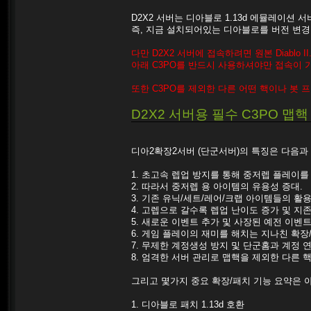
D2X2 서버는 디아블로 1.13d 에뮬레이션
즉, 지금 설치되어있는 디아블로를 버전 변경
다만 D2X2 서버에 접속하려면 원본 Diablo 
아래 C3PO를 반드시 사용하셔야만 접속이 
또한 C3PO를 제외한 다른 어떤 핵이나 봇 
D2X2 서버용 필수 C3PO 맵
디아2확장2서버 (단군서버)의 특징은 다음과
1. 초고속 렙업 방지를 통해 중저렙 플레이를
2. 따라서 중저렙 용 아이템의 유용성 증대.
3. 기존 유닉/세트/레어/크랩 아이템들의 활
4. 고렙으로 갈수록 렙업 난이도 증가 및 지존
5. 새로운 이벤트 추가 및 사장된 예전 이벤트
6. 게임 플레이의 재미를 해치는 지나친 확장
7. 무제한 계정생성 방지 및 단군홈과 계정 
8. 엄격한 서버 관리로 맵핵을 제외한 다른 핵
그리고 몇가지 중요 확장/패치 기능 요약은 
1. 디아블로 패치 1.13d 호환