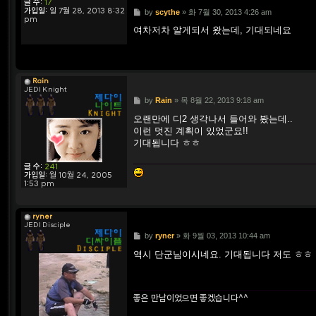
글 수:
17
가입일:
일 7월 28, 2013 8:32
P
by
scythe
»
화 7월 30, 2013 4:26 am
pm
o
s
여차저차 알게되서 왔는데, 기대되네요
t
Rain
JEDI Knight
P
by
Rain
»
목 8월 22, 2013 9:18 am
o
s
오랜만에 디2 생각나서 들어와 봤는데..
t
이런 멋진 계획이 있었군요!!
기대됩니다 ㅎㅎ
글 수:
241
가입일:
월 10월 24, 2005
1:53 pm
ryner
JEDI Disciple
P
by
ryner
»
화 9월 03, 2013 10:44 am
o
s
역시 단군님이시네요. 기대됩니다 저도 ㅎㅎ
t
좋은 만남이었으면 좋겠습니다^^