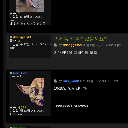
글 수:
11
가입일:
화 11월 01, 2005 1:12
pm
내 위치:
인천시 서구 신현동
ddanggam21
언제쯤 해볼수있을까요?
글 수:
3
가입일:
수 12월 19, 2007 9:32
P
by
ddanggam21
»
월 9월 23, 2013 10:51 pm
pm
o
s
기대되네요 고해상도 모드
t
Dan_Goon
the Jedi
P
by
Dan_Goon
»
수 10월 16, 2013 2:21 am
o
s
10/15일 업뎃입니다.
t
DanGoon's Teaching
글 수:
4079
가입일:
월 10월 24, 2005
1:52 pm
RainBow