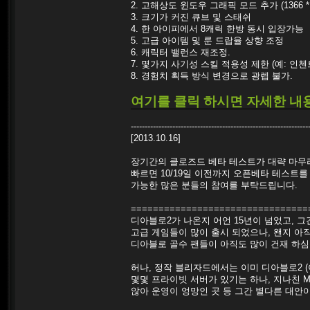
2. 고해상도 윈도우 그래픽 모드 추가 (1366 *
3. 크기가 커진 큐브 및 스태쉬
4. 한 아이피에서 8캐릭 한방 동시 입장가능
5. 고급 아이템 및 룬 드랍율 상향 조정
6. 캐릭터 밸런스 재조정.
7. 몇가지 사기성 스킬 적용성 제한 (예: 
8. 경험치 획득 방식 변경으로 광렙 불가.
여기를 클릭 하시면 자세한 내용
----------------------------------------------------------------
[2013.10.16]
장기간의 클로즈드 베타 테스트가 대략 마무
빠르면 10/19일 이전까지 오픈베타 테스트를
가능한 많은 분들의 참여를 부탁드립니다.
================================
디아블로2가 나온지 어언 15년이 넘었고, 그
고급 게임들이 많이 출시 되었으나, 왠지 아직
디아블로 골수 팬들이 아직도 많이 건재 하심
허나, 정작 블리자드에서는 이미 디아블로2 (
몇몇 프라이빗 서버가 있기는 하나, 지나친 
않아 운영이 엉망인 곳 등 그간 별다른 대안